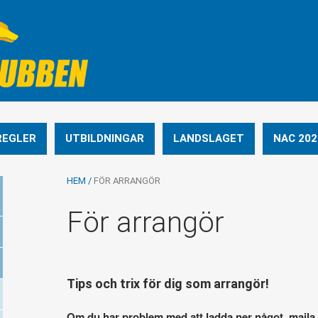
REGLER
UTBILDNINGAR
LANDSLAGET
NAC 202
HEM
/
FÖR ARRANGÖR
För arrangör
Tips och trix för dig som arrangör!
Om du har problem med att ladda ner något, maila ti