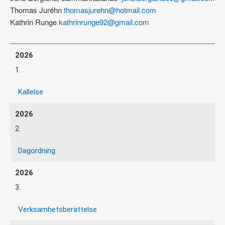
Thomas Juréhn
thomasjurehn@hotmail.com
Kathrin Runge
kathrinrunge92@gmail.com
1.
Kallelse
2.
Dagordning
3.
Verksamhetsberättelse