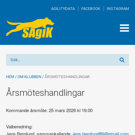
AGILITYDATA
FACEBOOK
INSTAGRAM
TOG
MEN
HEM
/
OM KLUBBEN
/
ÅRSMÖTESHANDLINGAR
Årsmöteshandlingar
Kommande årsmöte: 25 mars 2026 kl 19.00
Valberedning:
Jens Berglund, sammankallande
jens.berglund86@gmail.com