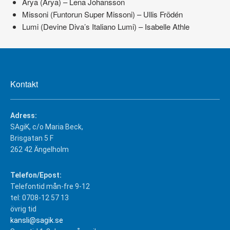
Arya (Arya) – Lena Johansson
Missoni (Funtorun Super Missoni) – Ullis Frödén
Lumi (Devine Diva’s Italiano Lumi) – Isabelle Athle
Kontakt
Adress:
SAgiK, c/o Maria Beck,
Brisgatan 5 F
262 42 Ängelholm
Telefon/Epost:
Telefontid mån-fre 9-12
tel: 0708-12 57 13
övrig tid
kansli@sagik.se