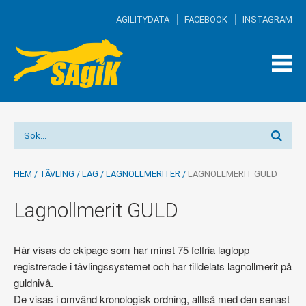
AGILITYDATA
FACEBOOK
INSTAGRAM
TOG
MEN
HEM
/
TÄVLING
/
LAG
/
LAGNOLLMERITER
/
LAGNOLLMERIT GULD
Lagnollmerit GULD
Här visas de ekipage som har minst 75 felfria laglopp
registrerade i tävlingssystemet och har tilldelats lagnollmerit på
guldnivå.
De visas i omvänd kronologisk ordning, alltså med den senast