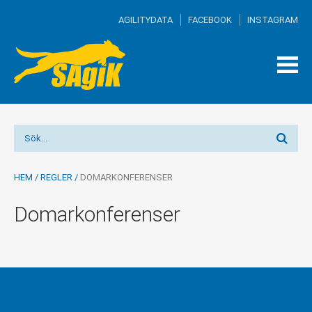
AGILITYDATA
FACEBOOK
INSTAGRAM
TOG
MEN
HEM
/
REGLER
/
DOMARKONFERENSER
Domarkonferenser