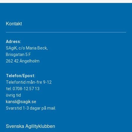
Kontakt
Adress:
SAgiK, c/o Maria Beck,
Brisgatan 5 F
262 42 Ängelholm
Telefon/Epost:
Telefontid mån-fre 9-12
tel: 0708-12 57 13
övrig tid
kansli@sagik.se
Svarstid 1-3 dagar på mail.
Svenska Agilityklubben