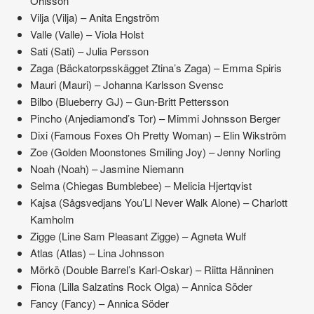
Ohlsson
Vilja (Vilja) – Anita Engström
Valle (Valle) – Viola Holst
Sati (Sati) – Julia Persson
Zaga (Bäckatorpsskägget Ztina’s Zaga) – Emma Spiris
Mauri (Mauri) – Johanna Karlsson Svensc
Bilbo (Blueberry GJ) – Gun-Britt Pettersson
Pincho (Anjediamond’s Tor) – Mimmi Johnsson Berger
Dixi (Famous Foxes Oh Pretty Woman) – Elin Wikström
Zoe (Golden Moonstones Smiling Joy) – Jenny Norling
Noah (Noah) – Jasmine Niemann
Selma (Chiegas Bumblebee) – Melicia Hjertqvist
Kajsa (Sågsvedjans You’Ll Never Walk Alone) – Charlott
Kamholm
Zigge (Line Sam Pleasant Zigge) – Agneta Wulf
Atlas (Atlas) – Lina Johnsson
Mörkö (Double Barrel’s Karl-Oskar) – Riitta Hänninen
Fiona (Lilla Salzatins Rock Olga) – Annica Söder
Fancy (Fancy) – Annica Söder