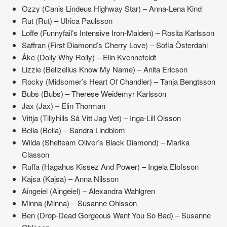
Ozzy (Canis Lindeus Highway Star) – Anna-Lena Kind
Rut (Rut) – Ulrica Paulsson
Loffe (Funnyfail’s Intensive Iron-Maiden) – Rosita Karlsson
Saffran (First Diamond’s Cherry Love) – Sofia Österdahl
Åke (Dolly Why Rolly) – Elin Kvennefeldt
Lizzie (Bellzelius Know My Name) – Anita Ericson
Rocky (Midsomer’s Heart Of Chandler) – Tanja Bengtsson
Bubs (Bubs) – Therese Weidemyr Karlsson
Jax (Jax) – Elin Thorman
Vittja (Tillyhills Så Vitt Jag Vet) – Inga-Lill Olsson
Bella (Bella) – Sandra Lindblom
Wilda (Shelteam Oliver’s Black Diamond) – Marika
Classon
Ruffa (Hagahus Kissez And Power) – Ingela Elofsson
Kajsa (Kajsa) – Anna Nilsson
Aingeiel (Aingeiel) – Alexandra Wahlgren
Minna (Minna) – Susanne Ohlsson
Ben (Drop-Dead Gorgeous Want You So Bad) – Susanne