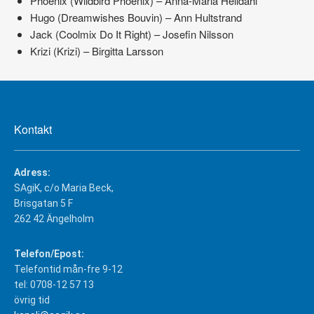
Phoenix (Wildbird Phoenix) – Anna-Maria Helldahl
Hugo (Dreamwishes Bouvin) – Ann Hultstrand
Jack (Coolmix Do It Right) – Josefin Nilsson
Krizi (Krizi) – Birgitta Larsson
Kontakt
Adress:
SAgiK, c/o Maria Beck,
Brisgatan 5 F
262 42 Ängelholm
Telefon/Epost:
Telefontid mån-fre 9-12
tel: 0708-12 57 13
övrig tid