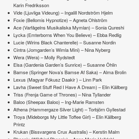
Karin Fredriksson
Vide (Ljuvliga Videung) – Ingalill Nordström Hjelm
Foxie (Bellomis Hypnotize) – Agneta Ohlström
Ace (Varfågelns Musikaliska Mymlan) – Sonia Qureshi
Lycka (Emterborns When You Believe) – Ebba Redlig
Lucie (Wirins Black Chanterelle) – Susanne Nordin
Cintra (Jomgarden’s Wimla Mini) – Nina Nyberg
Wera (Wera) – Molly Rydstedt
Elsa (Gardenia Garden’s Sunrice) – Susanne Öhlin
Bamse (Springer Nova’s Bamse Af Saka) – Alma Brolin
Lexus (Magyar Fókusz Daakir ) – Linn Park
Lavha (Sweet Stuff Red I Have A Dream) – Elin Källberg
Triss (Frenja Game of Thrones) – Nina Tyllander
Baloo (Sheepax Baloo) – Ing-Marie Ramsten
Athena (Hammergaze Silver Light) – Torbjörn Gyllestad
Troya (Mideborgs My Little Toffee Girl) – Elin Källberg
Printz
Krukan (Bissvargens Crux Australis) – Kerstin Malm