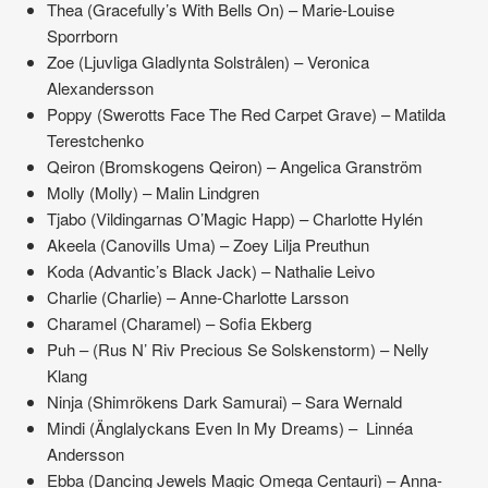
Thea (Gracefully’s With Bells On) – Marie-Louise
Sporrborn
Zoe (Ljuvliga Gladlynta Solstrålen) – Veronica
Alexandersson
Poppy (Swerotts Face The Red Carpet Grave) – Matilda
Terestchenko
Qeiron (Bromskogens Qeiron) – Angelica Granström
Molly (Molly) – Malin Lindgren
Tjabo (Vildingarnas O’Magic Happ) – Charlotte Hylén
Akeela (Canovills Uma) – Zoey Lilja Preuthun
Koda (Advantic’s Black Jack) – Nathalie Leivo
Charlie (Charlie) – Anne-Charlotte Larsson
Charamel (Charamel) – Sofia Ekberg
Puh – (Rus N’ Riv Precious Se Solskenstorm) – Nelly
Klang
Ninja (Shimrökens Dark Samurai) – Sara Wernald
Mindi (Änglalyckans Even In My Dreams) – Linnéa
Andersson
Ebba (Dancing Jewels Magic Omega Centauri) – Anna-