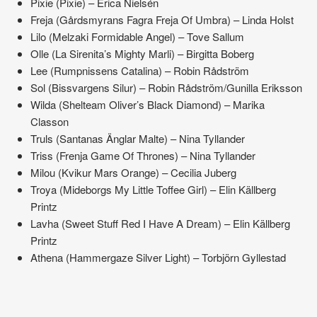
Pixie (Pixie) – Erica Nielsén
Freja (Gårdsmyrans Fagra Freja Of Umbra) – Linda Holst
Lilo (Melzaki Formidable Angel) – Tove Sallum
Olle (La Sirenita’s Mighty Marli) – Birgitta Boberg
Lee (Rumpnissens Catalina) – Robin Rådström
Sol (Bissvargens Silur) – Robin Rådström/Gunilla Eriksson
Wilda (Shelteam Oliver’s Black Diamond) – Marika
Classon
Truls (Santanas Änglar Malte) – Nina Tyllander
Triss (Frenja Game Of Thrones) – Nina Tyllander
Milou (Kvikur Mars Orange) – Cecilia Juberg
Troya (Mideborgs My Little Toffee Girl) – Elin Källberg
Printz
Lavha (Sweet Stuff Red I Have A Dream) – Elin Källberg
Printz
Athena (Hammergaze Silver Light) – Torbjörn Gyllestad