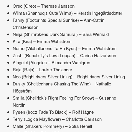
Oreo (Oreo) – Therese Jansson
Wilma (Shannuq’s Cute Wilma) – Kerstin Ingegärdsdotter
Fanny (Footprints Special Sunrise) – Ann-Catrin
Christensson
Ninja (Shimrökens Dark Samurai) – Sara Wernald
Kira (Kira) – Emma Wahlström
Nemo (Vildhallonens Ta En Kyss) – Emma Wahlström
Zushi (Runability’s Leva Loppan) – Carina Halvarsson
Aingeiel (Aingeiel) – Alexandra Wahlgren
Raja (Raja) – Louise Tholander
Neo (Bright rivers Silver Lining) – Bright rivers Silver Lining
Dusky (Sheltieghans Chasing The Wind) – Nathalie
Högström
Smilla (Shellrick’s Right Feeling For Snow) – Susanne
Nordin
Pysen (Irocz Fade To Black) – Rolf Hägne
Terry (Logica Mayflower) – Charlotta Carlsson
Malte (Shakers Pommery) – Sofia Henell