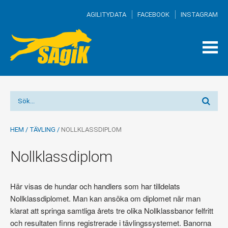
AGILITYDATA
FACEBOOK
INSTAGRAM
TOG
MEN
HEM
/
TÄVLING
/
NOLLKLASSDIPLOM
Nollklassdiplom
Här visas de hundar och handlers som har tilldelats
Nollklassdiplomet. Man kan ansöka om diplomet när man
klarat att springa samtliga årets tre olika Nollklassbanor felfritt
och resultaten finns registrerade i tävlingssystemet. Banorna