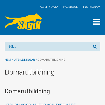
AGILITYDATA
FACEBOOK
INSTAGRAM
TOG
MEN
HEM
/
UTBILDNINGAR
/
DOMARUTBILDNING
Domarutbildning
Domarutbildning
UTBILDNINGSPLAN FÖR AGILITYDOMARE