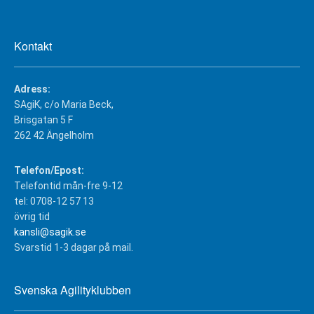
Kontakt
Adress:
SAgiK, c/o Maria Beck,
Brisgatan 5 F
262 42 Ängelholm
Telefon/Epost:
Telefontid mån-fre 9-12
tel: 0708-12 57 13
övrig tid
kansli@sagik.se
Svarstid 1-3 dagar på mail.
Svenska Agilityklubben