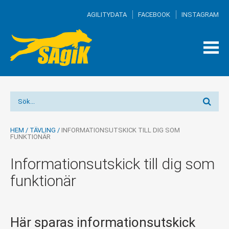
AGILITYDATA
FACEBOOK
INSTAGRAM
TOG
MEN
HEM
/
TÄVLING
/
INFORMATIONSUTSKICK TILL DIG SOM
FUNKTIONÄR
Informationsutskick till dig som
funktionär
Här sparas informationsutskick