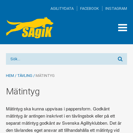
AGILITYDATA
FACEBOOK
INSTAGRAM
TOG
MEN
HEM
/
TÄVLING
/
MÄTINTYG
Mätintyg
Mätintyg ska kunna uppvisas i pappersform. Godkänt
mätintyg är antingen inskrivet i en tävlingsbok eller på ett
separat mätintyg godkänt av Svenska Agilityklubben. Det är
den tävlandes eget ansvar att tillhandahålla ett mätintyg vid