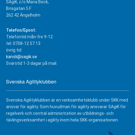
SAgiK, c/o Maria Beck,
Brisgatan 5 F
262 42 Ängelholm
Telefon/Epost:
Telefontid mån-fre 9-12
tel: 0708-12 57 13
övrig tid
kansli@sagik.se
Svarstid 1-3 dagar på mail.
Svenska Agilityklubben
Svenska Agilityklubben är en verksamhetsklubb under SKK med
ansvar för agility. Som huvudman för agility ansvarar SAgiK för
regelverk och central administration av utbildnings- och
tävlingsverksamhet i agility inom hela SKK-organisationen.