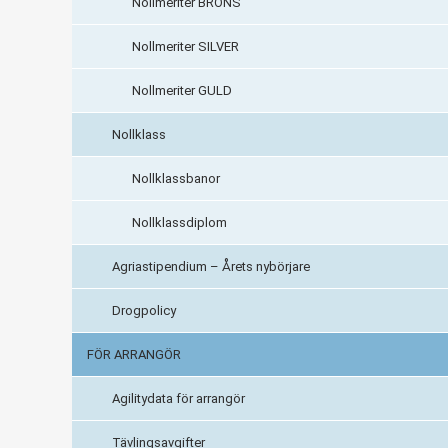
Nollmeriter BRONS
Nollmeriter SILVER
Nollmeriter GULD
Nollklass
Nollklassbanor
Nollklassdiplom
Agriastipendium – Årets nybörjare
Drogpolicy
FÖR ARRANGÖR
Agilitydata för arrangör
Tävlingsavgifter