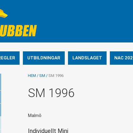
REGLER
UTBILDNINGAR
LANDSLAGET
NAC 202
HEM
/
SM
/
SM 1996
SM 1996
Malmö
Individuellt Mini