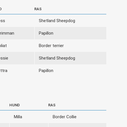
D
RAS
ess
Shetland Sheepdog
trimman
Papillon
liat
Border terrier
ssie
Shetland Sheepdog
ittra
Papillon
HUND
RAS
Milla
Border Collie