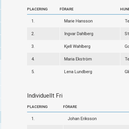
PLACERING
FÖRARE
HUN
1.
Marie Hansson
T
2.
Ingvar Dahlberg
S
3.
Kjell Wahlberg
Go
4.
Maria Ekström
Te
5.
Lena Lundberg
Gl
Individuellt Fri
PLACERING
FÖRARE
1.
Johan Eriksson