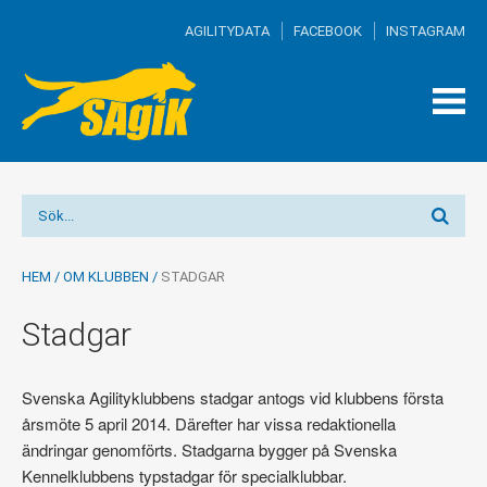
AGILITYDATA
FACEBOOK
INSTAGRAM
TOG
MEN
HEM
/
OM KLUBBEN
/
STADGAR
Stadgar
Svenska Agilityklubbens stadgar antogs vid klubbens första
årsmöte 5 april 2014. Därefter har vissa redaktionella
ändringar genomförts. Stadgarna bygger på Svenska
Kennelklubbens typstadgar för specialklubbar.