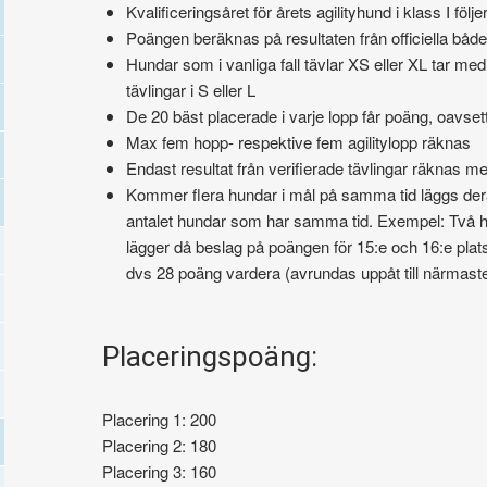
Kvalificeringsåret för årets agilityhund i klass I föl
Poängen beräknas på resultaten från officiella både 
Hundar som i vanliga fall tävlar XS eller XL tar med
tävlingar i S eller L
De 20 bäst placerade i varje lopp får poäng, oavsett
Max fem hopp- respektive fem agilitylopp räknas
Endast resultat från verifierade tävlingar räknas m
Kommer flera hundar i mål på samma tid läggs der
antalet hundar som har samma tid. Exempel: Två hu
lägger då beslag på poängen för 15:e och 16:e plats
dvs 28 poäng vardera (avrundas uppåt till närmaste
Placeringspoäng:
Placering 1: 200
Placering 2: 180
Placering 3: 160