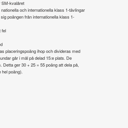
jer SM-kvalåret
nationella och internationella klass 1-tävlingar
 sig poängen från internationella klass 1-
 fel
ed
as placeringspoäng ihop och divideras med
ndar går i mål på delad 15:e plats. De
. Detta ger 30 + 25 = 55 poäng att dela på,
 hel poäng).