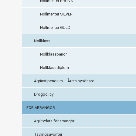
Nollmeriter BRONS
Nollmeriter SILVER
Nollmeriter GULD
Nollklass
Nollklassbanor
Nollklassdiplom
Agriastipendium – Årets nybörjare
Drogpolicy
FÖR ARRANGÖR
Agilitydata för arrangör
Tävlingsavgifter