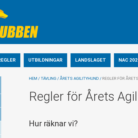
REGLER
UTBILDNINGAR
LANDSLAGET
NAC 202
HEM
/
TÄVLING
/
ÅRETS AGILITYHUND
/
REGLER FÖR ÅRETS
Regler för Årets Agil
Hur räknar vi?