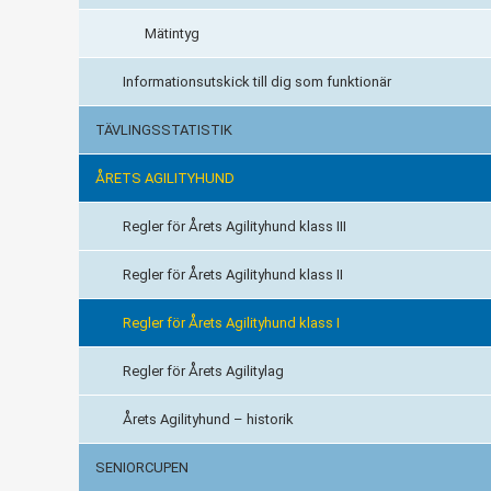
Mätintyg
Informationsutskick till dig som funktionär
TÄVLINGSSTATISTIK
ÅRETS AGILITYHUND
Regler för Årets Agilityhund klass III
Regler för Årets Agilityhund klass II
Regler för Årets Agilityhund klass I
Regler för Årets Agilitylag
Årets Agilityhund – historik
SENIORCUPEN