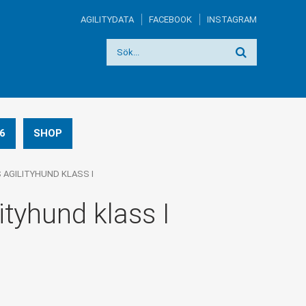
AGILITYDATA
FACEBOOK
INSTAGRAM
6
SHOP
 AGILITYHUND KLASS I
ityhund klass I