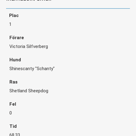
1
Victoria Silfverberg
Shinescanty "Schanty"
Shetland Sheepdog
0
68,33