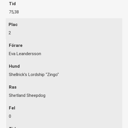
75,38
2
Eva Leandersson
Shellrick's Lordship "Zingo"
Shetland Sheepdog
0