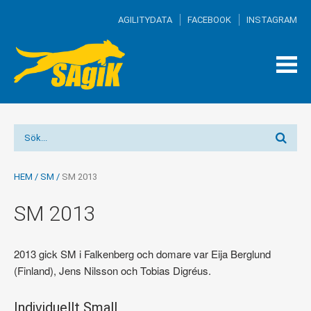
AGILITYDATA
FACEBOOK
INSTAGRAM
TOG
MEN
HEM
/
SM
/
SM 2013
SM 2013
2013 gick SM i Falkenberg och domare var Eija Berglund
(Finland), Jens Nilsson och Tobias Digréus.
Individuellt Small