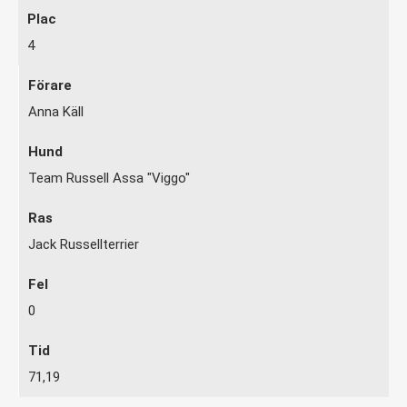
4
Anna Käll
Team Russell Assa "Viggo"
Jack Russellterrier
0
71,19