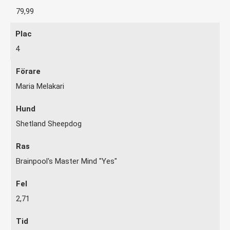
79,99
4
Maria Melakari
Shetland Sheepdog
Brainpool's Master Mind "Yes"
2,71