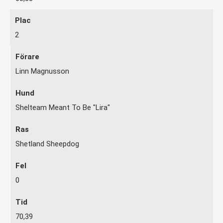
2
Linn Magnusson
Shelteam Meant To Be "Lira"
Shetland Sheepdog
0
70,39