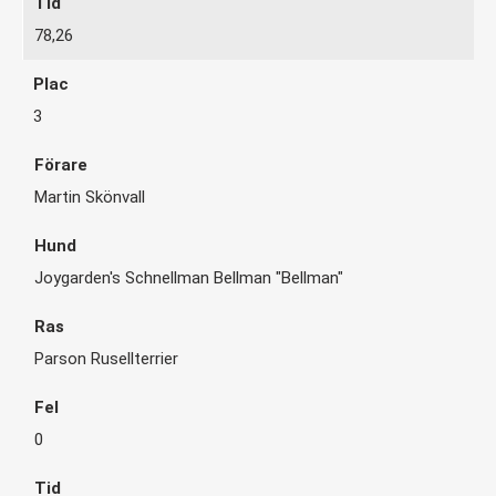
78,26
3
Martin Skönvall
Joygarden's Schnellman Bellman "Bellman"
Parson Rusellterrier
0