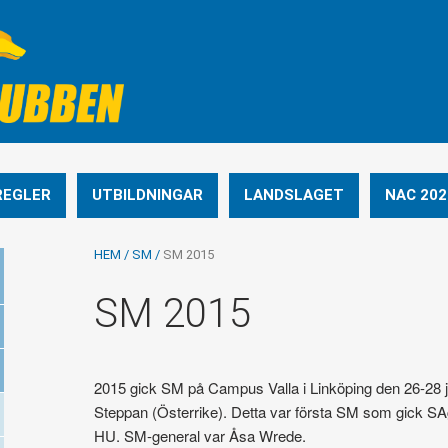
REGLER
UTBILDNINGAR
LANDSLAGET
NAC 202
HEM
/
SM
/
SM 2015
SM 2015
2015 gick SM på Campus Valla i Linköping den 26-28
Steppan (Österrike). Detta var första SM som gick SA
HU. SM-general var Åsa Wrede.