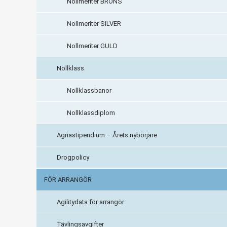
Nollmeriter BRONS
Nollmeriter SILVER
Nollmeriter GULD
Nollklass
Nollklassbanor
Nollklassdiplom
Agriastipendium – Årets nybörjare
Drogpolicy
FÖR ARRANGÖR
Agilitydata för arrangör
Tävlingsavgifter