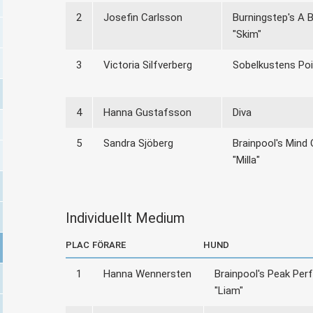
2
Josefin Carlsson
Burningstep's A B
"Skim"
3
Victoria Silfverberg
Sobelkustens Poi
4
Hanna Gustafsson
Diva
5
Sandra Sjöberg
Brainpool's Mind
"Milla"
Individuellt Medium
PLAC
FÖRARE
HUND
1
Hanna Wennersten
Brainpool's Peak Pe
"Liam"