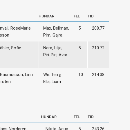
HUNDAR
FEL
TID
vall, Rose­Marie
Max, Bellman,
5
208.77
lsson
Pim, Gajra
ähler, Sofie
Nera, Lilja,
5
210.72
Piri-Piri, Avar
 Rasmusson, Linn
Wii, Terry,
10
214.38
rsten
Ella, Liam
HUNDAR
FEL
TID
Hans Nordgren,
Nikita, Aqua,
5
243.26