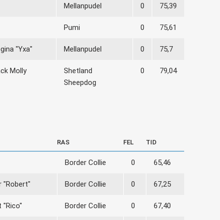
Mellanpudel
0
75,39
Pumi
0
75,61
gina "Yxa"
Mellanpudel
0
75,7
ack Molly
Shetland
0
79,04
Sheepdog
RAS
FEL
TID
Border Collie
0
65,46
r "Robert"
Border Collie
0
67,25
 "Rico"
Border Collie
0
67,40