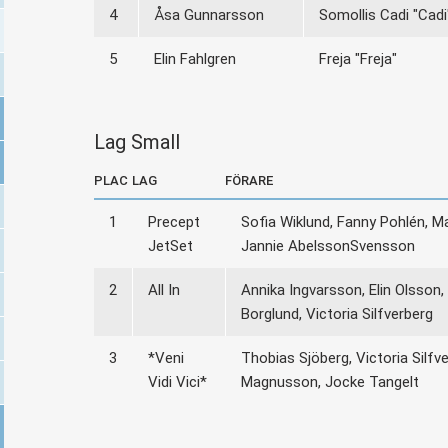
4
Åsa Gunnarsson
Somollis Cadi "Cadi
5
Elin Fahlgren
Freja "Freja"
Lag Small
PLAC
LAG
FÖRARE
1
Precept
Sofia Wiklund, Fanny Pohlén, Ma
JetSet
Jannie AbelssonSvensson
2
All In
Annika Ingvarsson, Elin Olsson
Borglund, Victoria Silfverberg
3
*Veni
Thobias Sjöberg, Victoria Silfve
Vidi Vici*
Magnusson, Jocke Tangelt