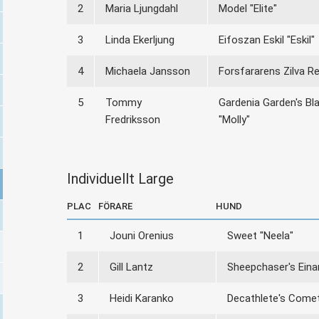
2
Maria Ljungdahl
Model "Elite"
3
Linda Ekerljung
Eifoszan Eskil "Eskil"
4
Michaela Jansson
Forsfararens Zilva Re
5
Tommy
Gardenia Garden's Bl
Fredriksson
"Molly"
Individuellt Large
PLAC
FÖRARE
HUND
1
Jouni Orenius
Sweet "Neela"
2
Gill Lantz
Sheepchaser's Eina
3
Heidi Karanko
Decathlete's Comet