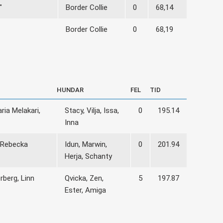
"
Border Collie
0
68,14
Border Collie
0
68,19
HUNDAR
FEL
TID
ria Melakari,
Stacy, Vilja, Issa,
0
195.14
Inna
, Rebecka
Idun, Marwin,
0
201.94
Herja, Schanty
rberg, Linn
Qvicka, Zen,
5
197.87
Ester, Amiga