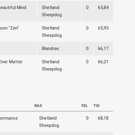
eautiful Mind
Shetland
0
65,84
Sheepdog
son "Zen"
Shetland
0
65,95
Sheepdog
Blandras
0
66,17
 Over Matter
Shetland
0
66,21
Sheepdog
RAS
FEL
TID
rformance
Shetland
0
68,18
Sheepdog