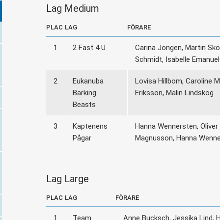
Lag Medium
PLAC
LAG
FÖRARE
1
2 Fast 4 U
Carina Jongen, Martin Skön
Schmidt, Isabelle Emanue
2
Eukanuba
Lovisa Hillbom, Caroline M
Barking
Eriksson, Malin Lindskog
Beasts
3
Kaptenens
Hanna Wennersten, Oliver
Pågar
Magnusson, Hanna Wenne
Lag Large
PLAC
LAG
FÖRARE
1
Team
Anne Bucksch, Jessika Lind, 