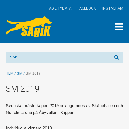
AGILITYDATA
FACEBOOK
INSTAGRAM
TOG
MEN
HEM
/
SM
/
SM 2019
SM 2019
Svenska mästerkapen 2019 arrangerades av Skånehallen och
Nutrolin arena på Åbyvallen i Klippan.
Individuella vinnare 2019