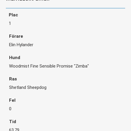
1
Elin Hylander
Woodmist Fine Sensible Promise "Zimba"
Shetland Sheepdog
0
63,79