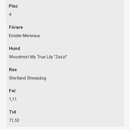
4
Emelie Merenius
Woodmist My True Lily "Zazzi"
Shetland Sheepdog
1,11
71,53