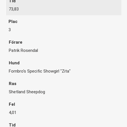
73,83
3
Patrik Rosendal
Fornbro's Specific Showgirl "Zita"
Shetland Sheepdog
4,01