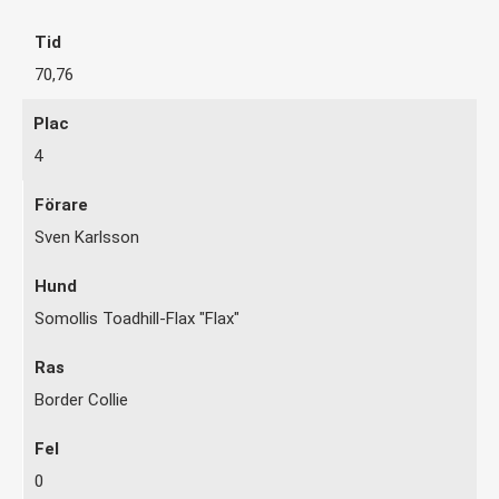
70,76
4
Sven Karlsson
Somollis Toadhill-Flax "Flax"
Border Collie
0