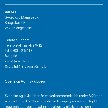
Adress:
SAgiK, c/o Maria Beck,
Brisgatan 5 F
262 42 Ängelholm
Telefon/Epost:
Telefontid mån-fre 9-12
tel: 0708-12 57 13
övrig tid
kansli@sagik.se
Svarstid 1-3 dagar på mail.
Svenska Agilityklubben
Svenska Agilityklubben är en verksamhetsklubb under SKK med
ansvar för agility. Som huvudman för agility ansvarar SAgiK för
regelverk och central administration av utbildnings- och