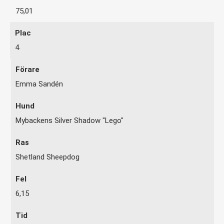
75,01
4
Emma Sandén
Mybackens Silver Shadow "Lego"
Shetland Sheepdog
6,15