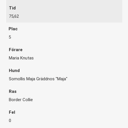
75,62
5
Maria Knutas
Somollis Maja Gräddnos "Maja"
Border Collie
0