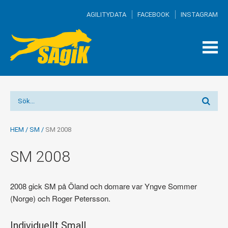
AGILITYDATA
FACEBOOK
INSTAGRAM
TOG
MEN
HEM
/
SM
/
SM 2008
SM 2008
2008 gick SM på Öland och domare var Yngve Sommer
(Norge) och Roger Petersson.
Individuellt Small