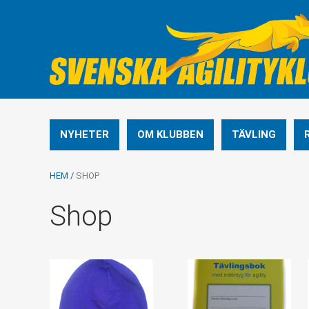
NYHETER
OM KLUBBEN
TÄVLING
HEM
/
SHOP
Shop