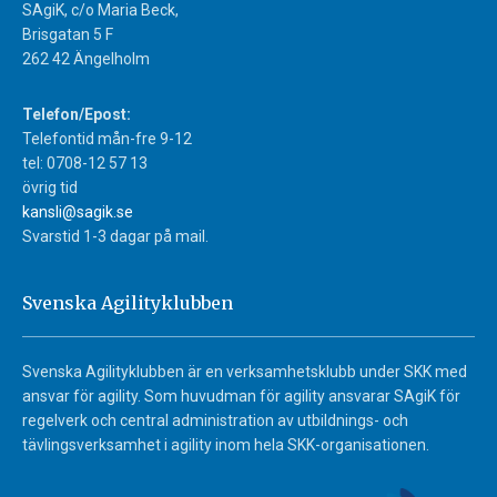
SAgiK, c/o Maria Beck,
Brisgatan 5 F
262 42 Ängelholm
Telefon/Epost:
Telefontid mån-fre 9-12
tel: 0708-12 57 13
övrig tid
kansli@sagik.se
Svarstid 1-3 dagar på mail.
Svenska Agilityklubben
Svenska Agilityklubben är en verksamhetsklubb under SKK med
ansvar för agility. Som huvudman för agility ansvarar SAgiK för
regelverk och central administration av utbildnings- och
tävlingsverksamhet i agility inom hela SKK-organisationen.