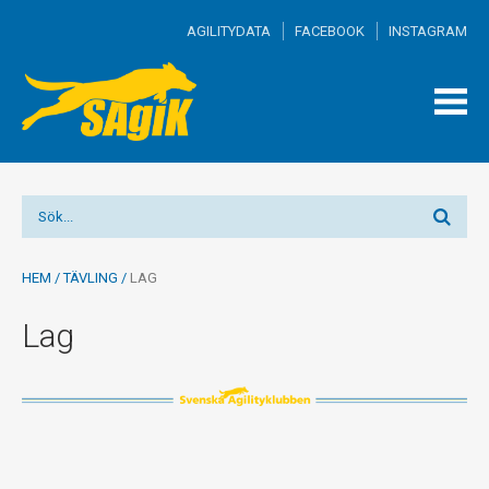
AGILITYDATA
FACEBOOK
INSTAGRAM
TOGG
MEN
HEM
/
TÄVLING
/
LAG
Lag