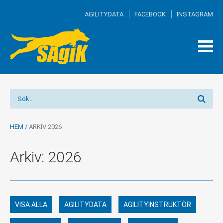
AGILITYDATA
FACEBOOK
INSTAGRAM
TOG
MEN
HEM
/
ARKIV 2026
Arkiv: 2026
VISA ALLA
AGILITYDATA
AGILITYINSTRUKTÖR