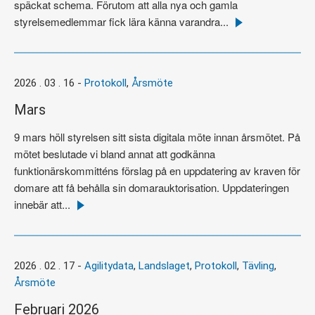
späckat schema. Förutom att alla nya och gamla
styrelsemedlemmar fick lära känna varandra...
Läs
mer
2026 . 03 . 16
-
Protokoll
,
Årsmöte
Mars
9 mars höll styrelsen sitt sista digitala möte innan årsmötet. På
mötet beslutade vi bland annat att godkänna
funktionärskommitténs förslag på en uppdatering av kraven för
domare att få behålla sin domarauktorisation. Uppdateringen
innebär att...
Läs
mer
2026 . 02 . 17
-
Agilitydata
,
Landslaget
,
Protokoll
,
Tävling
,
Årsmöte
Februari 2026