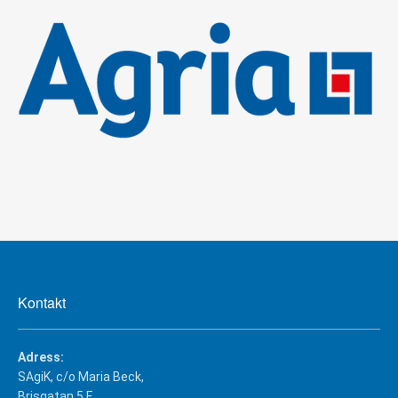
Kontakt
Adress:
SAgiK, c/o Maria Beck,
Brisgatan 5 F