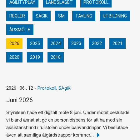
AGILITYPLAY
LANDSLAGET
PROTOKOLL
REGLER
SAGIK
SM
TÄVLING
UTBILDNING
ÅRSMÖTE
2026
2025
2024
2023
2022
2021
2020
2019
2018
2026 . 06 . 12
-
Protokoll
,
SAgiK
Juni 2026
Styrelsen hade ett digitalt möte 8 juni. Under mötet beslutade
vi bland annat att ge en person dispens för att ha med sin
assistanshund i rullstolen under banvandringar. Vi beslutade
även att samtliga åtgärdstrappor kommer...
Läs