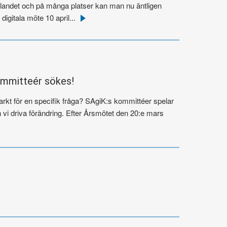
n i landet och på många platser kan man nu äntligen
digitala möte 10 april...
Läs
mer
ommitteér sökes!
rkt för en specifik fråga? SAgiK:s kommittéer spelar
vi driva förändring. Efter Årsmötet den 20:e mars