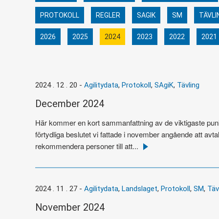
PROTOKOLL
REGLER
SAGIK
SM
TÄVLI
2026
2025
2024
2023
2022
2021
2024 . 12 . 20
-
Agilitydata
,
Protokoll
,
SAgiK
,
Tävling
December 2024
Här kommer en kort sammanfattning av de viktigaste punkt
förtydliga beslutet vi fattade i november angående att avtal
rekommendera personer till att...
Läs
mer
2024 . 11 . 27
-
Agilitydata
,
Landslaget
,
Protokoll
,
SM
,
Täv
November 2024