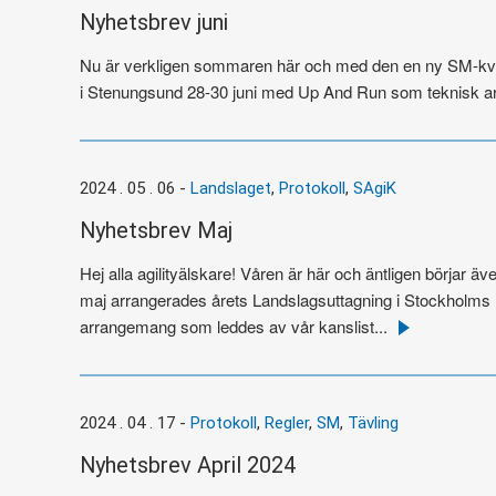
Nyhetsbrev juni
Nu är verkligen sommaren här och med den en ny SM-kval
i Stenungsund 28-30 juni med Up And Run som teknisk arran
2024 . 05 . 06
-
Landslaget
,
Protokoll
,
SAgiK
Nyhetsbrev Maj
Hej alla agilityälskare! Våren är här och äntligen börjar
maj arrangerades årets Landslagsuttagning i Stockholms H
arrangemang som leddes av vår kanslist...
Läs
mer
2024 . 04 . 17
-
Protokoll
,
Regler
,
SM
,
Tävling
Nyhetsbrev April 2024