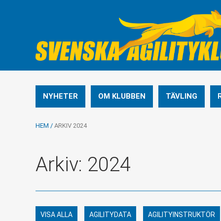
NYHETER
OM KLUBBEN
TÄVLING
HEM
/
ARKIV 2024
Arkiv: 2024
VISA ALLA
AGILITYDATA
AGILITYINSTRUKTÖR