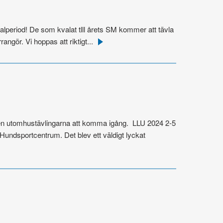
period! De som kvalat tlll årets SM kommer att tävla
gör. Vi hoppas att riktigt...
Läs
mer
 även utomhustävlingarna att komma igång. LLU 2024 2-5
undsportcentrum. Det blev ett väldigt lyckat