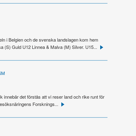
peln i Belgien och de svenska landslagen kom hem
 (S) Guld U12 Linnea & Malva (M) Silver. U15...
Läs
mer
SM
 innebär det förstås att vi reser land och rike runt för
 Besöksnäringens Forsknings...
Läs
mer