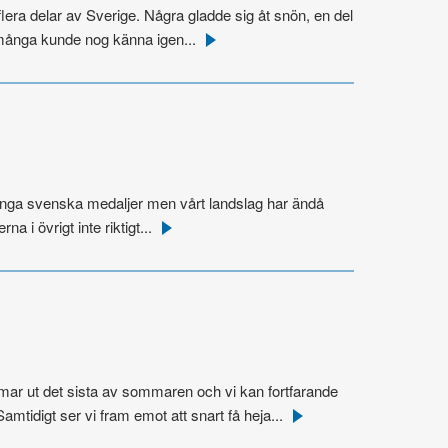
lera delar av Sverige. Några gladde sig åt snön, en del
 många kunde nog känna igen...
Läs
mer
v inga svenska medaljer men vårt landslag har ändå
a i övrigt inte riktigt...
Läs
mer
ar ut det sista av sommaren och vi kan fortfarande
amtidigt ser vi fram emot att snart få heja...
Läs
mer