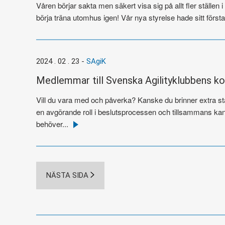
Våren börjar sakta men säkert visa sig på allt fler ställe
börja träna utomhus igen! Vår nya styrelse hade sitt första 
2024 . 02 . 23
-
SAgiK
Medlemmar till Svenska Agilityklubbens k
Vill du vara med och påverka? Kanske du brinner extra sta
en avgörande roll i beslutsprocessen och tillsammans kan 
behöver...
Läs
mer
NÄSTA SIDA