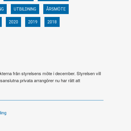
NG
UTBILDNING
ÅRSMÖTE
2020
2019
2018
erna från styrelsens möte i december. Styrelsen vill
sanslutna privata arrangörer nu har rätt att
ling