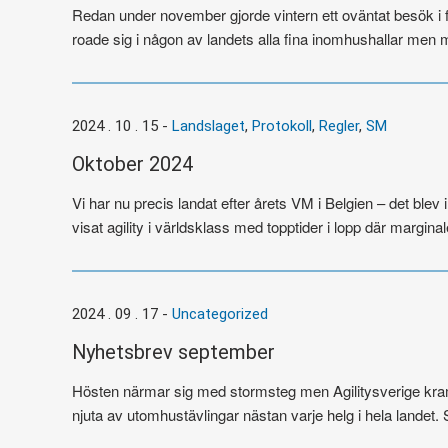
Redan under november gjorde vintern ett oväntat besök i f
roade sig i någon av landets alla fina inomhushallar men
2024 . 10 . 15
-
Landslaget
,
Protokoll
,
Regler
,
SM
Oktober 2024
Vi har nu precis landat efter årets VM i Belgien – det ble
visat agility i världsklass med topptider i lopp där marginalern
2024 . 09 . 17
-
Uncategorized
Nyhetsbrev september
Hösten närmar sig med stormsteg men Agilitysverige kram
njuta av utomhustävlingar nästan varje helg i hela landet. S