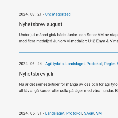
2024 . 08 . 21
-
Uncategorized
Nyhetsbrev augusti
Under juli månad gick både Junior- och Senor-VM av sta
med flera medaljer! JuniorVM-medaljer: U12 Enya & Vimsa
2024 . 06 . 24
-
Agilitydata
,
Landslaget
,
Protokoll
,
Regler
,
Nyhetsbrev juli
Nu är det semestertider för många av oss och för agilityfolk
att tävla, gå kurser eller delta på läger med våra hundar.
2024 . 05 . 31
-
Landslaget
,
Protokoll
,
SAgiK
,
SM