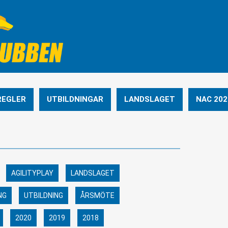
REGLER
UTBILDNINGAR
LANDSLAGET
NAC 202
AGILITYPLAY
LANDSLAGET
NG
UTBILDNING
ÅRSMÖTE
2020
2019
2018