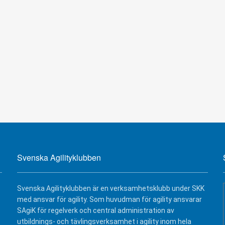
Svenska Agilityklubben
Svenska Agilityklubben är en verksamhetsklubb under SKK
med ansvar för agility. Som huvudman för agility ansvarar
SAgiK för regelverk och central administration av
utbildnings- och tävlingsverksamhet i agility inom hela