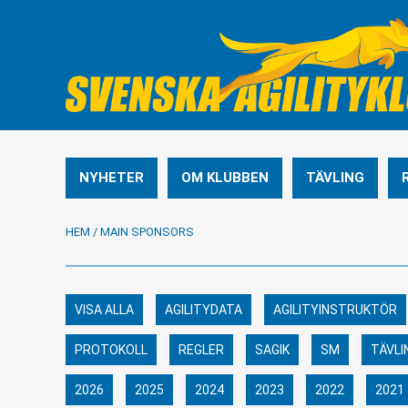
NYHETER
OM KLUBBEN
TÄVLING
HEM
/
MAIN SPONSORS
VISA ALLA
AGILITYDATA
AGILITYINSTRUKTÖR
PROTOKOLL
REGLER
SAGIK
SM
TÄVLI
2026
2025
2024
2023
2022
2021