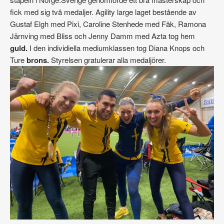
fick med sig två medaljer. Agility large laget bestående av
Gustaf Elgh med Pixi, Caroline Stenhede med Fåk, Ramona
Järnving med Bliss och Jenny Damm med Azta tog hem
guld.
I den individiella mediumklassen tog Diana Knops och
Ture
brons.
Styrelsen gratulerar alla medaljörer.