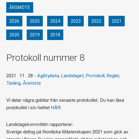
ÅRSMÖTE
2026
2025
2024
2023
2022
2021
2020
2019
2018
Protokoll nummer 8
2021 . 11 . 28
-
Agilitydata
,
Landslaget
,
Protokoll
,
Regler
,
Tävling
,
Årsmöte
Vi delar några gobitar från senaste protokollet. Du kan läsa
protokollet i sin helhet
HÄR
Landslagskommittén rapporterar:
Sverige deltog på Nordiska Mästerskapen 2021 som gick av
stapeln i Norge.Sverige genomförde ett bra mästerskap och