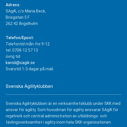
Adress:
SAgiK, c/o Maria Beck,
Brisgatan 5 F
262 42 Ängelholm
Telefon/Epost:
Telefontid mån-fre 9-12
tel: 0708-12 57 13
övrig tid
kansli@sagik.se
Svarstid 1-3 dagar på mail.
Svenska Agilityklubben
Svenska Agilityklubben är en verksamhetsklubb under SKK med
ansvar för agility. Som huvudman för agility ansvarar SAgiK för
regelverk och central administration av utbildnings- och
tävlingsverksamhet i agility inom hela SKK-organisationen.