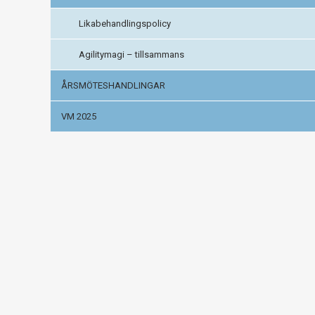
Likabehandlingspolicy
Agilitymagi – tillsammans
ÅRSMÖTESHANDLINGAR
VM 2025