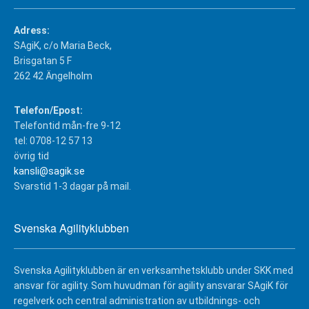
Adress:
SAgiK, c/o Maria Beck,
Brisgatan 5 F
262 42 Ängelholm
Telefon/Epost:
Telefontid mån-fre 9-12
tel: 0708-12 57 13
övrig tid
kansli@sagik.se
Svarstid 1-3 dagar på mail.
Svenska Agilityklubben
Svenska Agilityklubben är en verksamhetsklubb under SKK med
ansvar för agility. Som huvudman för agility ansvarar SAgiK för
regelverk och central administration av utbildnings- och