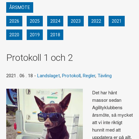
ÅRSMÖTE
2026
2025
2024
2023
2022
2021
2020
2019
2018
Protokoll 1 och 2
2021 . 06 . 18
-
Landslaget
,
Protokoll
,
Regler
,
Tävling
Det har hänt
massor sedan
Agilityklubbens
årsmöte, så mycket
att vi inte riktigt
hunnit med att
uppdatera er på allt.