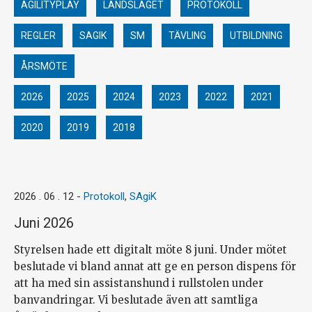
AGILITYPLAY
LANDSLAGET
PROTOKOLL
REGLER
SAGIK
SM
TÄVLING
UTBILDNING
ÅRSMÖTE
2026
2025
2024
2023
2022
2021
2020
2019
2018
2026 . 06 . 12
-
Protokoll
,
SAgiK
Juni 2026
Styrelsen hade ett digitalt möte 8 juni. Under mötet
beslutade vi bland annat att ge en person dispens för
att ha med sin assistanshund i rullstolen under
banvandringar. Vi beslutade även att samtliga