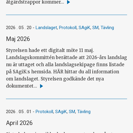
åtgärdstrappor kommer...
Läs
mer
2026 . 05 . 20
-
Landslaget
,
Protokoll
,
SAgiK
,
SM
,
Tävling
Maj 2026
Styrelsen hade ett digitalt möte 11 maj.
Landslagskommittén berättade att 2026-års landslag
nu är uttaget och alla landslagsekipage finns listade
på SAgiK:s hemsida. HÄR hittar du all information
om landslaget. Styrelsen godkände det nya
dokumentet...
Läs
mer
2026 . 05 . 01
-
Protokoll
,
SAgiK
,
SM
,
Tävling
April 2026