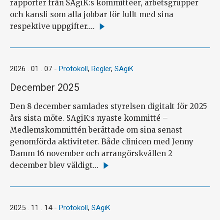
rapporter från SAgiK:s kommittéer, arbetsgrupper
och kansli som alla jobbar för fullt med sina
respektive uppgifter....
Läs
mer
2026 . 01 . 07
-
Protokoll
,
Regler
,
SAgiK
December 2025
Den 8 december samlades styrelsen digitalt för 2025
års sista möte. SAgiK:s nyaste kommitté –
Medlemskommittén berättade om sina senast
genomförda aktiviteter. Både clinicen med Jenny
Damm 16 november och arrangörskvällen 2
december blev väldigt...
Läs
mer
2025 . 11 . 14
-
Protokoll
,
SAgiK