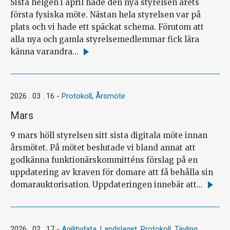
Sista helgen i april hade den nya styrelsen årets
första fysiska möte. Nästan hela styrelsen var på
plats och vi hade ett späckat schema. Förutom att
alla nya och gamla styrelsemedlemmar fick lära
känna varandra...
Läs
mer
2026 . 03 . 16
-
Protokoll
,
Årsmöte
Mars
9 mars höll styrelsen sitt sista digitala möte innan
årsmötet. På mötet beslutade vi bland annat att
godkänna funktionärskommitténs förslag på en
uppdatering av kraven för domare att få behålla sin
domarauktorisation. Uppdateringen innebär att...
Läs
mer
2026 . 02 . 17
-
Agilitydata
,
Landslaget
,
Protokoll
,
Tävling
,