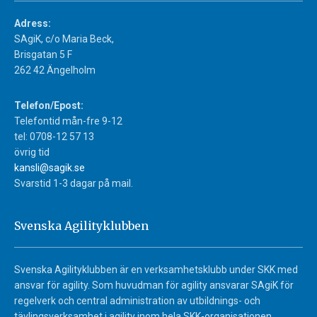
Adress:
SAgiK, c/o Maria Beck,
Brisgatan 5 F
262 42 Ängelholm
Telefon/Epost:
Telefontid mån-fre 9-12
tel: 0708-12 57 13
övrig tid
kansli@sagik.se
Svarstid 1-3 dagar på mail.
Svenska Agilityklubben
Svenska Agilityklubben är en verksamhetsklubb under SKK med
ansvar för agility. Som huvudman för agility ansvarar SAgiK för
regelverk och central administration av utbildnings- och
tävlingsverksamhet i agility inom hela SKK-organisationen.