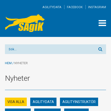
AGILITYDATA
FACEBOOK
INSTAGRAM
TOGG
MEN
HEM
/
NYHETER
Nyheter
VISA ALLA
AGILITYDATA
AGILITYINSTRUKTÖR