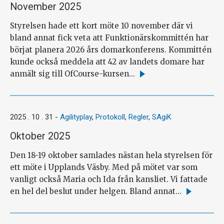
November 2025
Styrelsen hade ett kort möte 10 november där vi
bland annat fick veta att Funktionärskommittén har
börjat planera 2026 års domarkonferens. Kommittén
kunde också meddela att 42 av landets domare har
anmält sig till OfCourse-kursen...
Läs
mer
2025 . 10 . 31
-
Agilityplay
,
Protokoll
,
Regler
,
SAgiK
Oktober 2025
Den 18-19 oktober samlades nästan hela styrelsen för
ett möte i Upplands Väsby. Med på mötet var som
vanligt också Maria och Ida från kansliet. Vi fattade
en hel del beslut under helgen. Bland annat...
Läs
mer