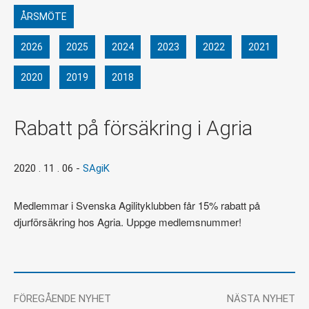
ÅRSMÖTE
2026
2025
2024
2023
2022
2021
2020
2019
2018
Rabatt på försäkring i Agria
2020 . 11 . 06
-
SAgiK
Medlemmar i Svenska Agilityklubben får 15% rabatt på
djurförsäkring hos Agria. Uppge medlemsnummer!
FÖREGÅENDE NYHET
NÄSTA NYHET