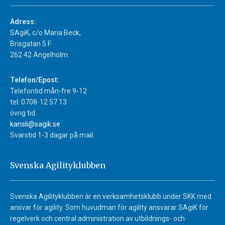
Adress:
SAgiK, c/o Maria Beck,
Brisgatan 5 F
262 42 Ängelholm
Telefon/Epost:
Telefontid mån-fre 9-12
tel: 0708-12 57 13
övrig tid
kansli@sagik.se
Svarstid 1-3 dagar på mail.
Svenska Agilityklubben
Svenska Agilityklubben är en verksamhetsklubb under SKK med
ansvar för agility. Som huvudman för agility ansvarar SAgiK för
regelverk och central administration av utbildnings- och