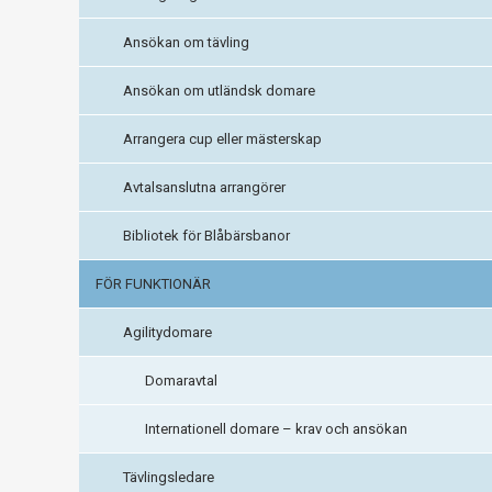
Ansökan om tävling
Ansökan om utländsk domare
Arrangera cup eller mästerskap
Avtalsanslutna arrangörer
Bibliotek för Blåbärsbanor
FÖR FUNKTIONÄR
Agilitydomare
Domaravtal
Internationell domare – krav och ansökan
Tävlingsledare