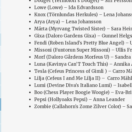
Dodger (Yermoloff’s Dodger) – Siri Persson
Lowe (Lowe) – Ida Edvardsson
Knox (Törnlundas Herkules) – Lena Johans
Arya (Arya) – Lena Johansson
Märta (Myrvang Twisted Sister) – Sara He
Gixa (Daloro Gardens Gixa) – Gunnel Helg
Fendi (Roben Island’s Pretty Blue Angel) – 
Missoni (Funtorun Super Missoni) – Ullis F
Morf (Daloro Gårdens Morfeus U) – Sandra
Luna (Kavinya Can’T Touch This) – Annika
Tesla (Cefeus Princess of Gimli ) – Carro M
Lilja (Cefeus I and Me Lilja II) – Carro Mäh
Lumi (Devine Diva’s Italiano Lumi) – Isabel
Boo (Chess Player Boogie Woogie) – Eva-Bri
Pepsi (Hollyoaks Pepsi) – Anna Leander
Zombie (Callahorn’s Zome Zilver Color) – S