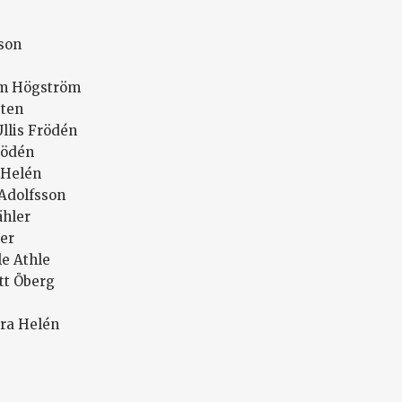
son
im Högström
sten
Ullis Frödén
rödén
 Helén
 Adolfsson
ähler
ler
le Athle
tt Öberg
ara Helén