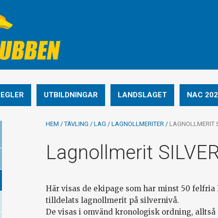
REGLER
UTBILDNINGAR
LANDSLAGET
NAC 202
HEM
/
TÄVLING
/
LAG
/
LAGNOLLMERITER
/
LAGNOLLMERIT 
Lagnollmerit SILVE
Här visas de ekipage som har minst 50 felfria 
tilldelats lagnollmerit på silvernivå.
De visas i omvänd kronologisk ordning, alltså