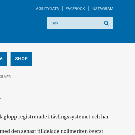
AGILITYDATA
FACEBOOK
INSTAGRAM
6
SHOP
SILVER
R
laglopp registrerade i tävlingssystemet och har
 med den senast tilldelade nollmeriten överst.