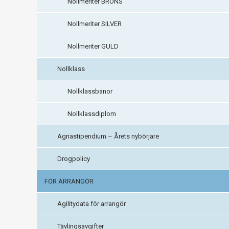
Nollmeriter BRONS
Nollmeriter SILVER
Nollmeriter GULD
Nollklass
Nollklassbanor
Nollklassdiplom
Agriastipendium – Årets nybörjare
Drogpolicy
FÖR ARRANGÖR
Agilitydata för arrangör
Tävlingsavgifter