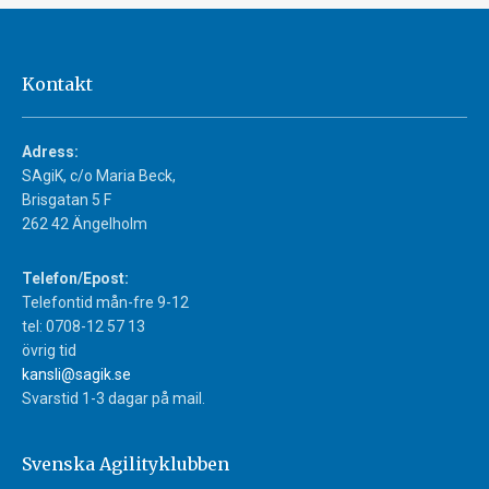
Kontakt
Adress:
SAgiK, c/o Maria Beck,
Brisgatan 5 F
262 42 Ängelholm
Telefon/Epost:
Telefontid mån-fre 9-12
tel: 0708-12 57 13
övrig tid
kansli@sagik.se
Svarstid 1-3 dagar på mail.
Svenska Agilityklubben