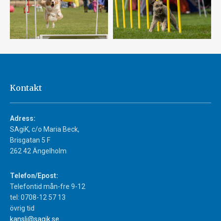
Kontakt
Adress:
SAgiK, c/o Maria Beck,
Brisgatan 5 F
262 42 Ängelholm
Telefon/Epost:
Telefontid mån-fre 9-12
tel: 0708-12 57 13
övrig tid
kansli@sagik.se