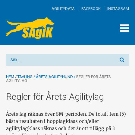
AGILITYDATA
FACEBOOK
INSTAGRAM
TOGG
MEN
HEM
/
TÄVLING
/
ÅRETS AGILITYHUND
/
REGLER FÖR ÅRETS
AGILITYLAG
Regler för Årets Agilitylag
Årets lag räknas över SM-perioden. De totalt fem (5)
bästa resultaten i hopplagklass och/eller
agilitylagklass räknas och det är ett tillägg på 3