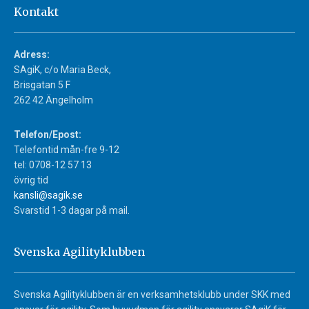
Kontakt
Adress:
SAgiK, c/o Maria Beck,
Brisgatan 5 F
262 42 Ängelholm
Telefon/Epost:
Telefontid mån-fre 9-12
tel: 0708-12 57 13
övrig tid
kansli@sagik.se
Svarstid 1-3 dagar på mail.
Svenska Agilityklubben
Svenska Agilityklubben är en verksamhetsklubb under SKK med