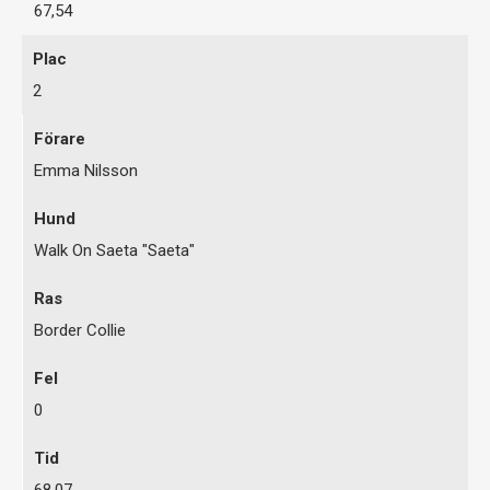
67,54
2
Emma Nilsson
Walk On Saeta "Saeta"
Border Collie
0
68,07