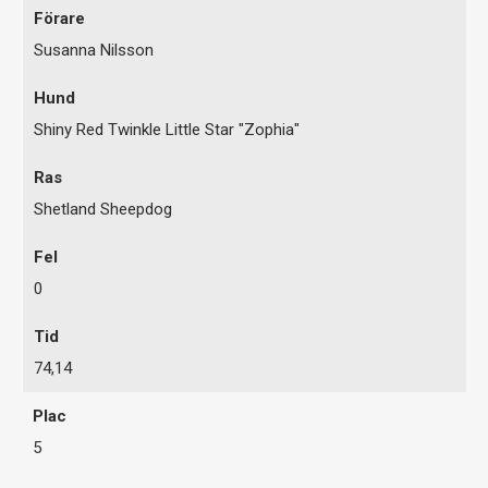
Susanna Nilsson
Shiny Red Twinkle Little Star "Zophia"
Shetland Sheepdog
0
74,14
5