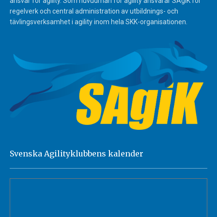
ansvar för agility. Som huvudman för agility ansvarar SAgiK för
regelverk och central administration av utbildnings- och
tävlingsverksamhet i agility inom hela SKK-organisationen.
Svenska Agilityklubbens kalender