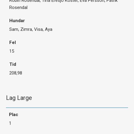
Robin Rosendal, Tina Eresjö Köster, Eva Persson, Patrik
Rosendal
Sam, Zimra, Visa, Aya
15
208,98
Lag Large
1