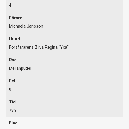
4
Michaela Jansson
Forsfararens Zilva Regina "Yxa"
Mellanpudel
0
78,91