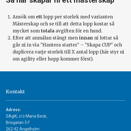
Så här skapar ni ett mästerskap
Ansök om
ett
lopp per storlek med varianten
Mästerskap och se till att detta lopp kostar så
mycket som
totala
avgiften för en hund.
Efter att anmälan stängt men
innan
ni lottar så
går ni in via ”Hantera starter” – ”Skapa CUP” och
duplicera varje storlek till X antal lopp (här styr ni
om agility eller hopp kommer först).
Kontakt
Adress:
SAgiK, c/o Maria Beck,
Brisgatan 5 F
262 42 Ängelholm