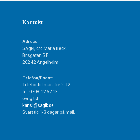
Kontakt
Adress:
SAgiK, c/o Maria Beck,
Brisgatan 5 F
262 42 Ängelholm
Telefon/Epost:
Telefontid mån-fre 9-12
tel: 0708-12 57 13
övrig tid
kansli@sagik.se
Svarstid 1-3 dagar på mail.