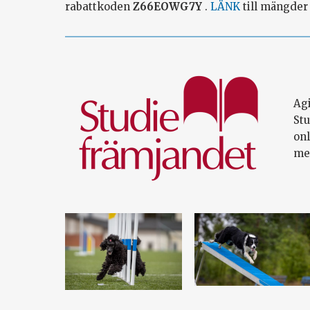
rabattkoden
Z66EOWG7Y
.
LÄNK
till mängder 
Ag
St
onl
me