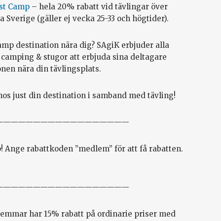
rst Camp
– hela 20% rabatt vid tävlingar över
a Sverige (gäller ej vecka 25-33 och högtider).
amp destination nära dig? SAgiK erbjuder alla
 camping & stugor att erbjuda sina deltagare
nen nära din tävlingsplats.
hos just din destination i samband med tävling!
——————————————————
! Ange rabattkoden ”medlem” för att få rabatten.
——————————————————
lemmar har 15% rabatt på ordinarie priser med