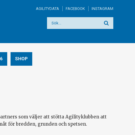
AGILITYDATA
FACEBOOK
INSTAGRAM
6
SHOP
rtners som väljer att stötta Agilityklubben att
amåt för bredden, grunden och spetsen.