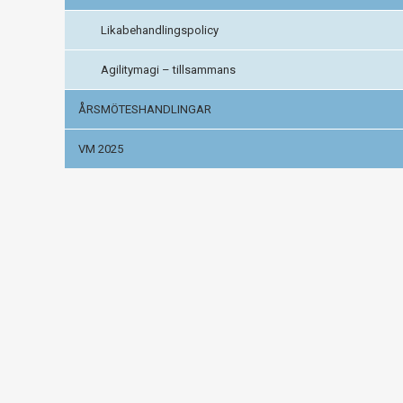
Likabehandlingspolicy
Agilitymagi – tillsammans
ÅRSMÖTESHANDLINGAR
VM 2025