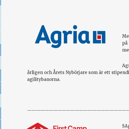
Me
på
me
Agr
årligen och Årets Nybörjare som är ett stipendi
agilitybanorna.
———————————————————————
SA