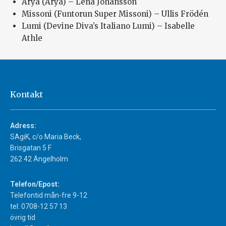
Arya (Arya) – Lena Johansson
Missoni (Funtorun Super Missoni) – Ullis Frödén
Lumi (Devine Diva’s Italiano Lumi) – Isabelle
Athle
Kontakt
Adress:
SAgiK, c/o Maria Beck,
Brisgatan 5 F
262 42 Ängelholm
Telefon/Epost:
Telefontid mån-fre 9-12
tel: 0708-12 57 13
övrig tid