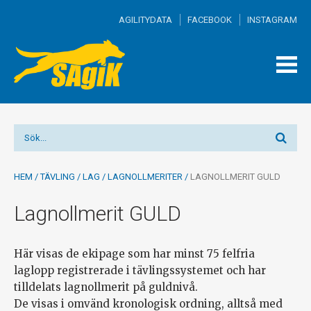
AGILITYDATA
FACEBOOK
INSTAGRAM
TOGG
MEN
HEM
/
TÄVLING
/
LAG
/
LAGNOLLMERITER
/
LAGNOLLMERIT GULD
Lagnollmerit GULD
Här visas de ekipage som har minst 75 felfria
laglopp registrerade i tävlingssystemet och har
tilldelats lagnollmerit på guldnivå.
De visas i omvänd kronologisk ordning, alltså med