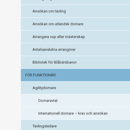
Ansökan om tävling
Ansökan om utländsk domare
Arrangera cup eller mästerskap
Avtalsanslutna arrangörer
Bibliotek för Blåbärsbanor
FÖR FUNKTIONÄR
Agilitydomare
Domaravtal
Internationell domare – krav och ansökan
Tävlingsledare