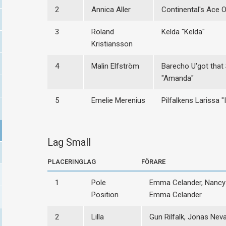
2
Annica Aller
Continental's Ace O
3
Roland
Kelda "Kelda"
Kristiansson
4
Malin Elfström
Barecho U'got that
"Amanda"
5
Emelie Merenius
Pilfalkens Larissa "
Lag Small
PLACERING
LAG
FÖRARE
1
Pole
Emma Celander, Nancy 
Position
Emma Celander
2
Lilla
Gun Rilfalk, Jonas Neva