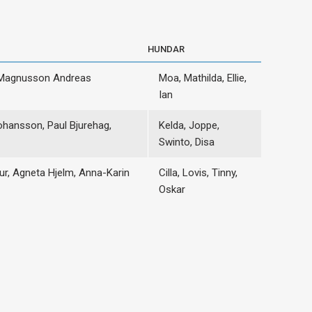
HUNDAR
 Magnusson Andreas
Moa, Mathilda, Ellie,
Ian
ohansson, Paul Bjurehag,
Kelda, Joppe,
Swinto, Disa
igur, Agneta Hjelm, Anna-Karin
Cilla, Lovis, Tinny,
Oskar