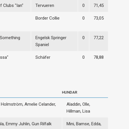
f Clubs "Ian"
Tervueren
0
71,45
Border Collie
0
73,05
 Something
Engelsk Springer
0
77,22
Spaniel
Issa"
Schäfer
0
78,88
HUNDAR
Holmström, Amelie Celander,
Aladdin, Olle,
Hillman, Lisa
la, Emmy Juhlin, Gun Rilfalk
Mini, Bamse, Edda,