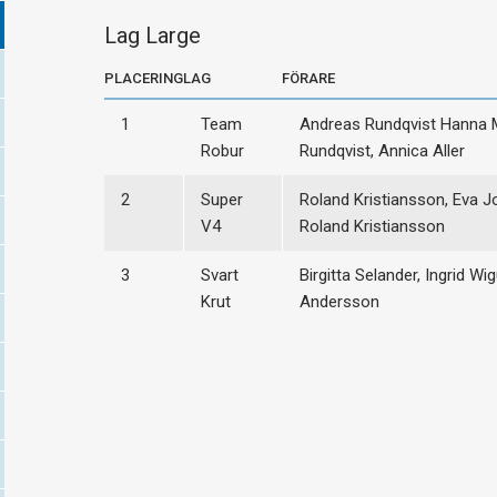
Lag Large
PLACERING
LAG
FÖRARE
1
Team
Andreas Rundqvist Hanna
Robur
Rundqvist, Annica Aller
2
Super
Roland Kristiansson, Eva J
V4
Roland Kristiansson
3
Svart
Birgitta Selander, Ingrid W
Krut
Andersson