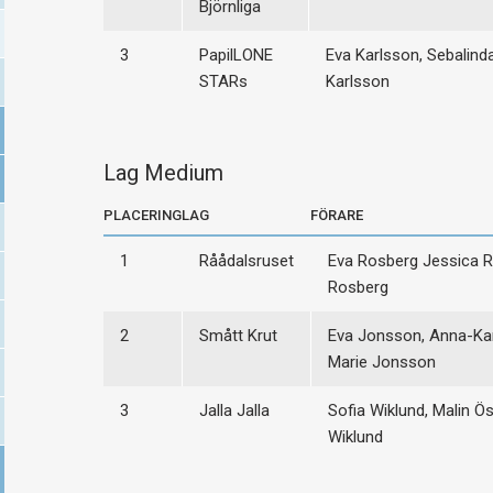
Björnliga
3
PapilLONE
Eva Karlsson, Sebalind
STARs
Karlsson
Lag Medium
PLACERING
LAG
FÖRARE
1
Råådalsruset
Eva Rosberg Jessica R
Rosberg
2
Smått Krut
Eva Jonsson, Anna-Kar
Marie Jonsson
3
Jalla Jalla
Sofia Wiklund, Malin Ö
Wiklund