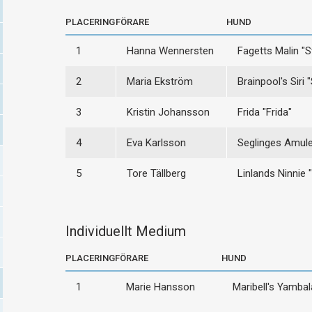
PLACERING
FÖRARE
HUND
1
Hanna Wennersten
Fagetts Malin "
2
Maria Ekström
Brainpool's Siri "
3
Kristin Johansson
Frida "Frida"
4
Eva Karlsson
Seglinges Amulet
5
Tore Tällberg
Linlands Ninnie 
Individuellt Medium
PLACERING
FÖRARE
HUND
1
Marie Hansson
Maribell's Yamba