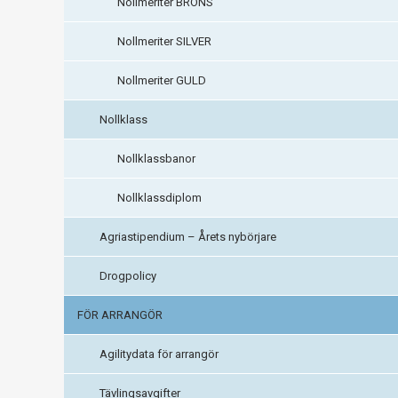
Nollmeriter BRONS
Nollmeriter SILVER
Nollmeriter GULD
Nollklass
Nollklassbanor
Nollklassdiplom
Agriastipendium – Årets nybörjare
Drogpolicy
FÖR ARRANGÖR
Agilitydata för arrangör
Tävlingsavgifter