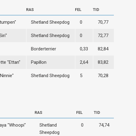
RAS
FEL
TID
Stumpen"
Shetland Sheepdog
0
70,77
Siri"
Shetland Sheepdog
0
72,77
Borderterrier
0,33
82,84
te "Ettan"
Papillon
2,64
83,82
"Ninnie"
Shetland Sheepdog
5
70,28
RAS
FEL
TID
laya "Whoopi"
Shetland
0
74,74
Sheepdog