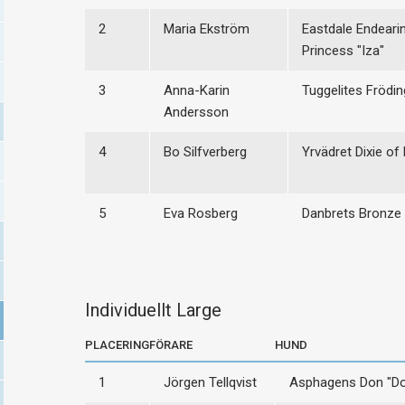
2
Maria Ekström
Eastdale Endeari
Princess "Iza"
3
Anna-Karin
Tuggelites Frödin
Andersson
4
Bo Silfverberg
Yrvädret Dixie of 
5
Eva Rosberg
Danbrets Bronze 
Individuellt Large
PLACERING
FÖRARE
HUND
1
Jörgen Tellqvist
Asphagens Don "Do