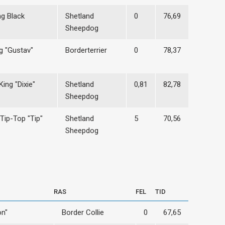
ng Black
Shetland
0
76,69
Sheepdog
g "Gustav"
Borderterrier
0
78,37
King "Dixie"
Shetland
0,81
82,78
Sheepdog
Tip-Top "Tip"
Shetland
5
70,56
Sheepdog
RAS
FEL
TID
n"
Border Collie
0
67,65