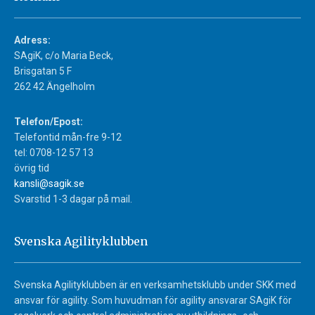
Adress:
SAgiK, c/o Maria Beck,
Brisgatan 5 F
262 42 Ängelholm
Telefon/Epost:
Telefontid mån-fre 9-12
tel: 0708-12 57 13
övrig tid
kansli@sagik.se
Svarstid 1-3 dagar på mail.
Svenska Agilityklubben
Svenska Agilityklubben är en verksamhetsklubb under SKK med
ansvar för agility. Som huvudman för agility ansvarar SAgiK för