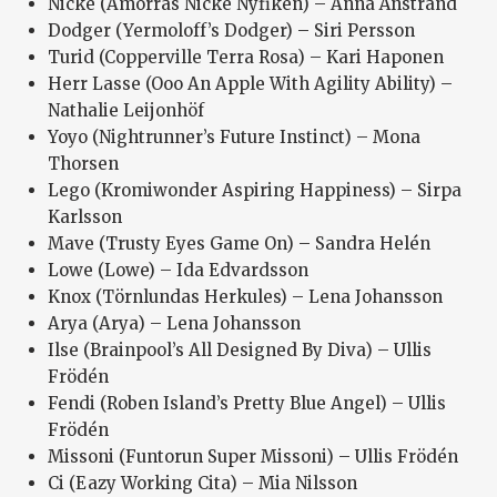
Nicke (Amorras Nicke Nyfiken) – Anna Ånstrand
Dodger (Yermoloff’s Dodger) – Siri Persson
Turid (Copperville Terra Rosa) – Kari Haponen
Herr Lasse (Ooo An Apple With Agility Ability) –
Nathalie Leijonhöf
Yoyo (Nightrunner’s Future Instinct) – Mona
Thorsen
Lego (Kromiwonder Aspiring Happiness) – Sirpa
Karlsson
Mave (Trusty Eyes Game On) – Sandra Helén
Lowe (Lowe) – Ida Edvardsson
Knox (Törnlundas Herkules) – Lena Johansson
Arya (Arya) – Lena Johansson
Ilse (Brainpool’s All Designed By Diva) – Ullis
Frödén
Fendi (Roben Island’s Pretty Blue Angel) – Ullis
Frödén
Missoni (Funtorun Super Missoni) – Ullis Frödén
Ci (Eazy Working Cita) – Mia Nilsson