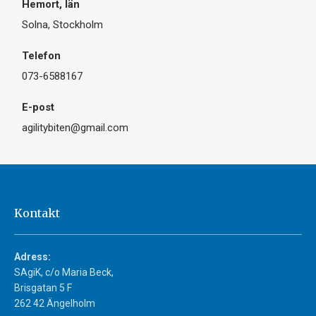
Solna, Stockholm
073-6588167
agilitybiten@gmail.com
Kontakt
Adress:
SAgiK, c/o Maria Beck,
Brisgatan 5 F
262 42 Ängelholm