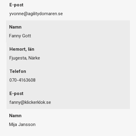
yvonne@agilitydomaren.se
Fanny Gott
Fjugesta, Närke
070-4163608
fanny@klickerklok.se
Mija Jansson