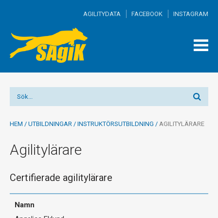
AGILITYDATA
FACEBOOK
INSTAGRAM
TOGG
MEN
HEM
/
UTBILDNINGAR
/
INSTRUKTÖRSUTBILDNING
/
AGILITYLÄRARE
Agilitylärare
Certifierade agilitylärare