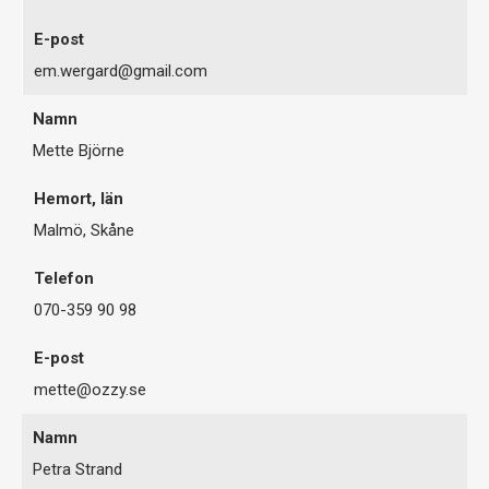
em.wergard@gmail.com
Mette Björne
Malmö, Skåne
070-359 90 98
mette@ozzy.se
Petra Strand