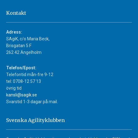
Kontakt
Adress:
SAgiK, c/o Maria Beck,
Brisgatan 5 F
262 42 Ängelholm
Telefon/Epost:
Telefontid mån-fre 9-12
tel: 0708-12 57 13
övrig tid
kansli@sagik.se
Svarstid 1-3 dagar på mail.
Svenska Agilityklubben