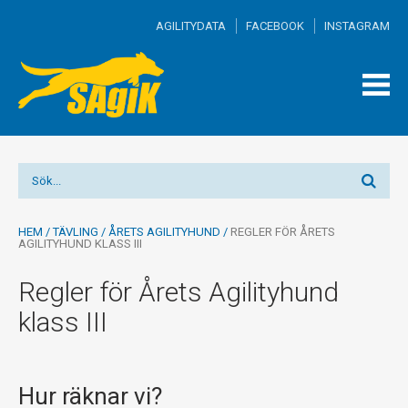
AGILITYDATA
FACEBOOK
INSTAGRAM
TOGG
MEN
HEM
/
TÄVLING
/
ÅRETS AGILITYHUND
/
REGLER FÖR ÅRETS
AGILITYHUND KLASS III
Regler för Årets Agilityhund
klass III
Hur räknar vi?