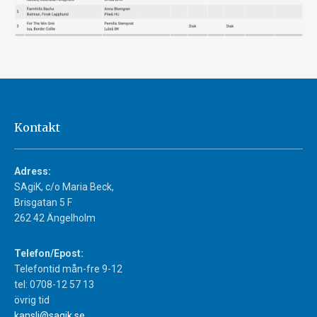
Kontakt
Adress:
SAgiK, c/o Maria Beck,
Brisgatan 5 F
262 42 Ängelholm
Telefon/Epost:
Telefontid mån-fre 9-12
tel: 0708-12 57 13
övrig tid
kansli@sagik.se