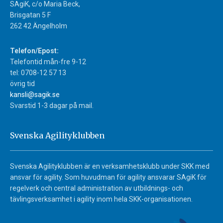
SAgiK, c/o Maria Beck,
Brisgatan 5 F
262 42 Ängelholm
Telefon/Epost:
Telefontid mån-fre 9-12
tel: 0708-12 57 13
övrig tid
kansli@sagik.se
Svarstid 1-3 dagar på mail.
Svenska Agilityklubben
Svenska Agilityklubben är en verksamhetsklubb under SKK med
ansvar för agility. Som huvudman för agility ansvarar SAgiK för
regelverk och central administration av utbildnings- och
tävlingsverksamhet i agility inom hela SKK-organisationen.