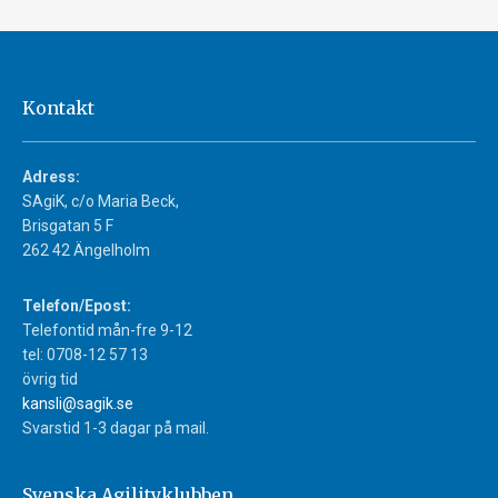
Kontakt
Adress:
SAgiK, c/o Maria Beck,
Brisgatan 5 F
262 42 Ängelholm
Telefon/Epost:
Telefontid mån-fre 9-12
tel: 0708-12 57 13
övrig tid
kansli@sagik.se
Svarstid 1-3 dagar på mail.
Svenska Agilityklubben