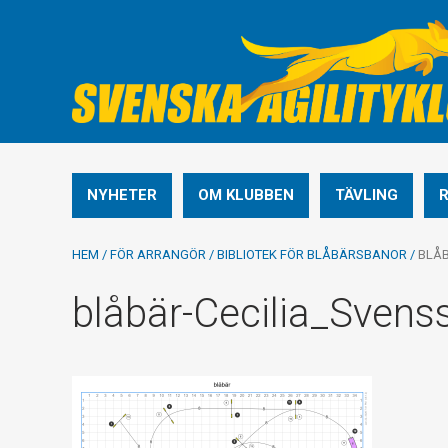
NYHETER
OM KLUBBEN
TÄVLING
HEM
/
FÖR ARRANGÖR
/
BIBLIOTEK FÖR BLÅBÄRSBANOR
/
BLÅB
blåbär-Cecilia_Svens