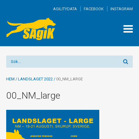
AGILITYDATA
FACEBOOK
INSTAGRAM
TOGG
MEN
HEM
/
LANDSLAGET 2022
/
00_NM_LARGE
00_NM_large