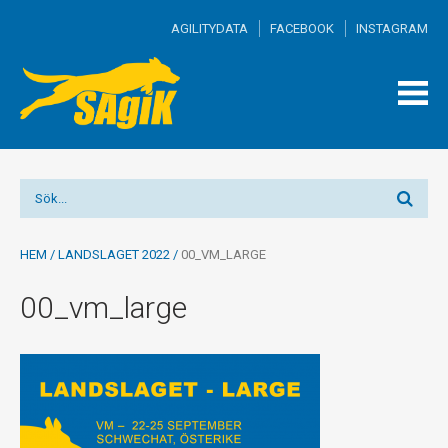
AGILITYDATA
FACEBOOK
INSTAGRAM
TOGG
MEN
HEM
/
LANDSLAGET 2022
/
00_VM_LARGE
00_vm_large