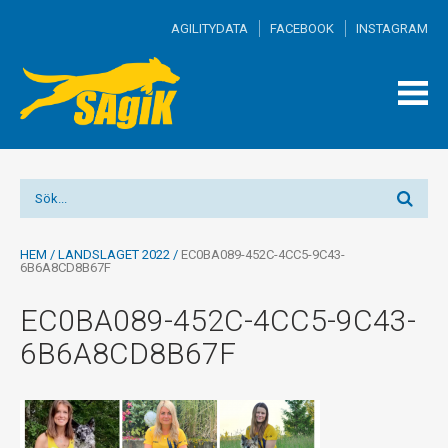
AGILITYDATA
FACEBOOK
INSTAGRAM
TOGG
MEN
HEM
/
LANDSLAGET 2022
/
EC0BA089-452C-4CC5-9C43-
6B6A8CD8B67F
EC0BA089-452C-4CC5-9C43-
6B6A8CD8B67F