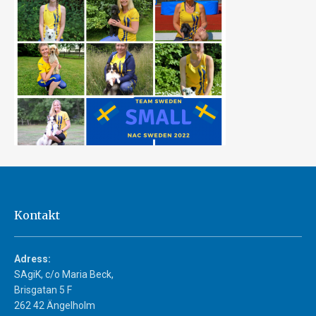
Kontakt
Adress:
SAgiK, c/o Maria Beck,
Brisgatan 5 F
262 42 Ängelholm