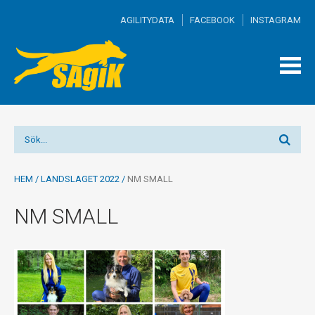
AGILITYDATA
FACEBOOK
INSTAGRAM
TOGG
MEN
HEM
/
LANDSLAGET 2022
/
NM SMALL
NM SMALL