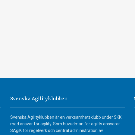
Svenska Agilityklubben
Svenska Agilityklubben är en verksamhetsklubb under SKK
med ansvar för agility. Som huvudman för agility ansvarar
SAgiK för regelverk och central administration av