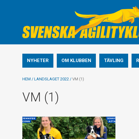
NYHETER
OM KLUBBEN
TÄVLING
HEM
/
LANDSLAGET 2022
/
VM (1)
VM (1)