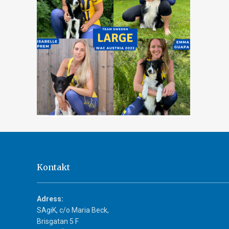
Kontakt
Adress:
SAgiK, c/o Maria Beck,
Brisgatan 5 F