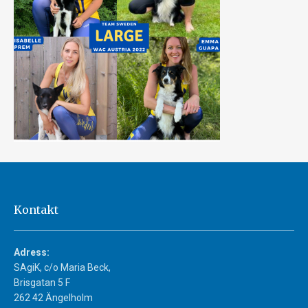
Kontakt
Adress:
SAgiK, c/o Maria Beck,
Brisgatan 5 F
262 42 Ängelholm